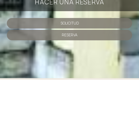
HACER UNA RESERVA
SOLICITUD
RESERVA
» Habitación doble
» Habitación doble
» Habitación
doble
» Habitación doble con balcón
» Habitación
doble con balcón
SHARE
IMPRESIÓN
Contáctenos