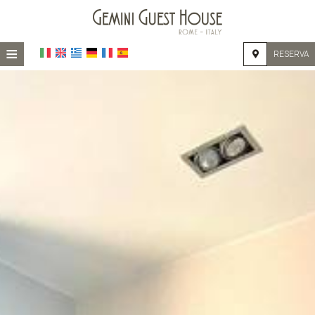
≡
RESERVA
HOME
UBICACIÓN
ALOJAMIENTO
INSTALACIONES
GALERÍA